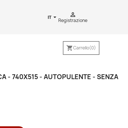


IT
Registrazione
shopping_cart
Carrello
(0)
A - 740X515 - AUTOPULENTE - SENZA