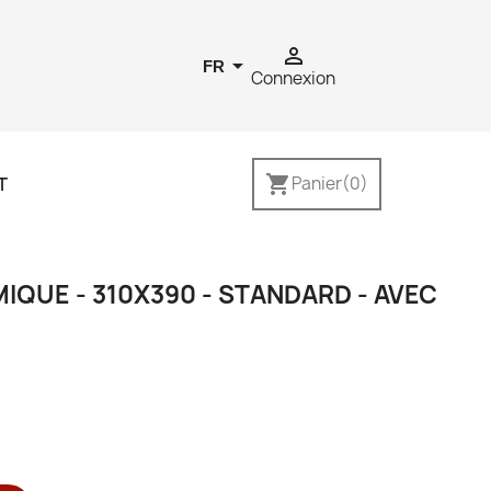


FR
Connexion
shopping_cart
T
Panier
(0)
IQUE - 310X390 - STANDARD - AVEC