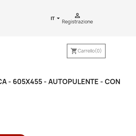


IT
Registrazione
shopping_cart
Carrello
(0)
A - 605X455 - AUTOPULENTE - CON