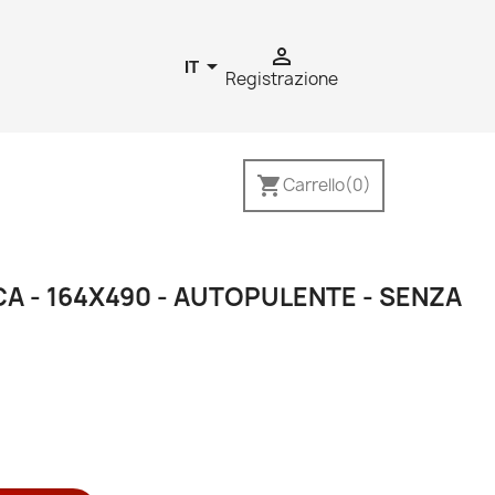


IT
Registrazione
shopping_cart
Carrello
(0)
A - 164X490 - AUTOPULENTE - SENZA