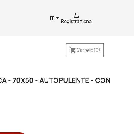


IT
Registrazione
shopping_cart
Carrello
(0)
A - 70X50 - AUTOPULENTE - CON