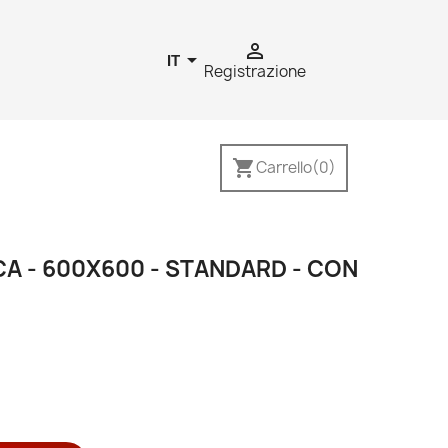


IT
Registrazione
shopping_cart
Carrello
(0)
A - 600X600 - STANDARD - CON