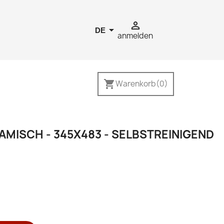


DE
anmelden
shopping_cart
Warenkorb
(0)
MISCH - 345X483 - SELBSTREINIGEND