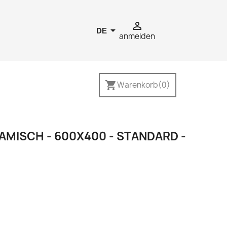


DE
anmelden
shopping_cart
Warenkorb
(0)
AMISCH - 600X400 - STANDARD -