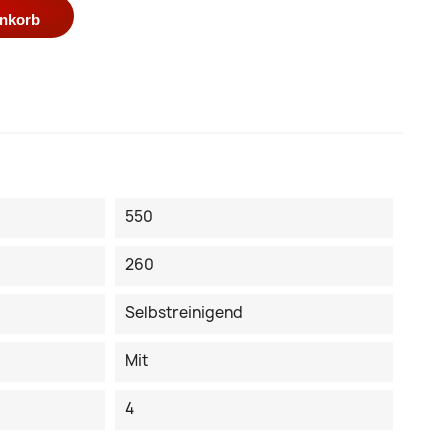
enkorb
550
260
Selbstreinigend
Mit
4