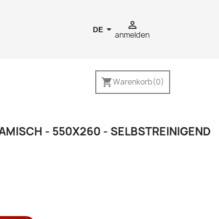


DE
anmelden
shopping_cart
Warenkorb
(0)
MISCH - 550X260 - SELBSTREINIGEND