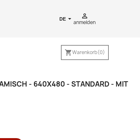


DE
anmelden
shopping_cart
Warenkorb
(0)
MISCH - 640X480 - STANDARD - MIT