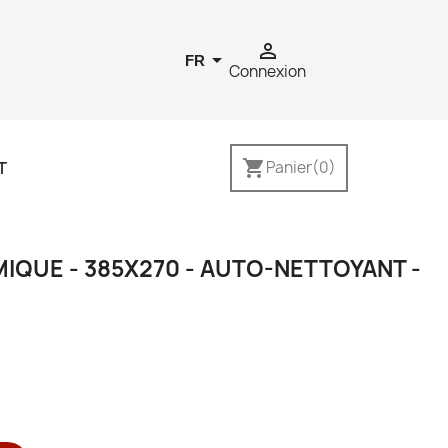


FR
Connexion
shopping_cart
T
Panier
(0)
IQUE - 385X270 - AUTO-NETTOYANT -