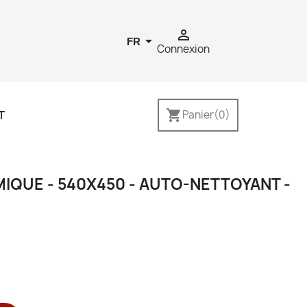


FR
Connexion
shopping_cart
T
Panier
(0)
IQUE - 540X450 - AUTO-NETTOYANT -