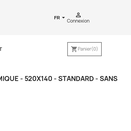


FR
Connexion
shopping_cart
T
Panier
(0)
IQUE - 520X140 - STANDARD - SANS