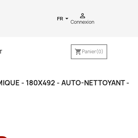


FR
Connexion
shopping_cart
T
Panier
(0)
IQUE - 180X492 - AUTO-NETTOYANT -