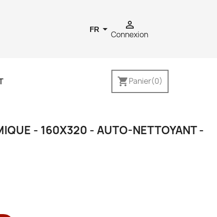


FR
Connexion
shopping_cart
T
Panier
(0)
IQUE - 160X320 - AUTO-NETTOYANT -