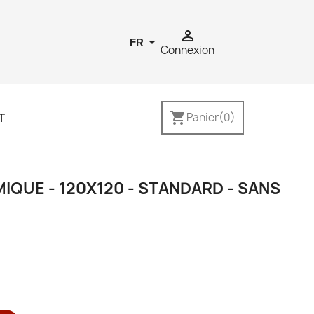


FR
Connexion
shopping_cart
T
Panier
(0)
IQUE - 120X120 - STANDARD - SANS