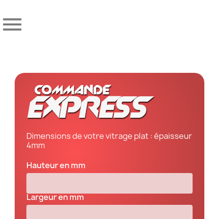

Dimensions de votre vitrage plat : épaisseur
4mm
Hauteur en mm
Largeur en mm